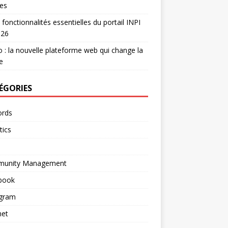
es
 fonctionnalités essentielles du portail INPI
026
 : la nouvelle plateforme web qui change la
e
ÉGORIES
rds
tics
unity Management
book
agram
net