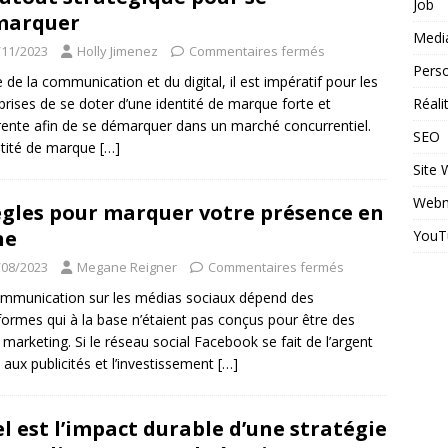
Job
marquer
Medi
/11/2023
Holly Jimenez
Commentaires fermés
Perso
re de la communication et du digital, il est impératif pour les
prises de se doter d’une identité de marque forte et
Réal
ente afin de se démarquer dans un marché concurrentiel.
SEO
ntité de marque
[…]
Site
Webm
ègles pour marquer votre présence en
ne
YouT
/08/2023
Megane Reigner
Commentaires fermés
mmunication sur les médias sociaux dépend des
formes qui à la base n’étaient pas conçus pour être des
s marketing. Si le réseau social Facebook se fait de l’argent
 aux publicités et l’investissement
[…]
l est l’impact durable d’une stratégie