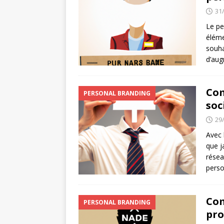
31
Le pe
éléme
souha
d’aug
Com
PERSONAL BRANDING
soc
29
Avec 
que j
résea
perso
Com
PERSONAL BRANDING
pro