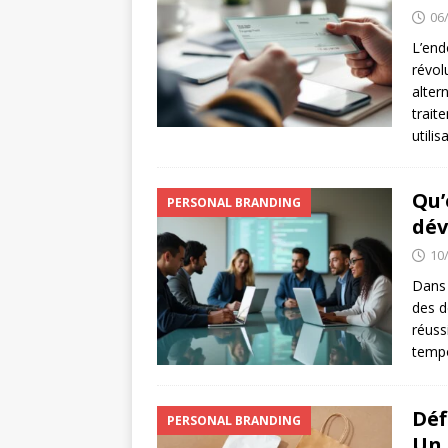
06
L’end
révol
alter
trait
utili
Qu’
PERSONAL BRANDING
dév
10
Dans 
des d
réuss
tempo
Déf
PERSONAL BRANDING
Un 