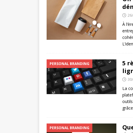
dé
26
À l’è
entre
cohér
L’ide
5 r
PERSONAL BRANDING
lig
30
La co
plate
outil
grâce
Que
PERSONAL BRANDING