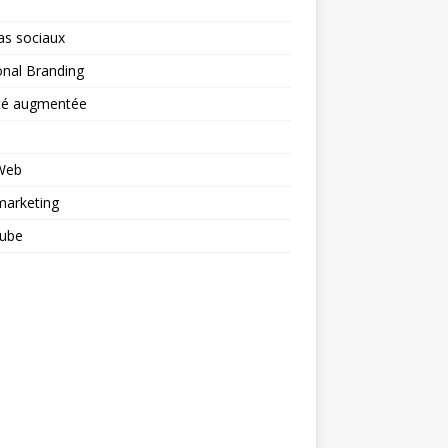
as sociaux
nal Branding
ité augmentée
 Web
arketing
ube