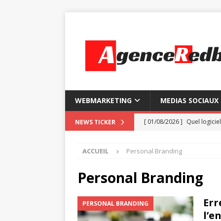
WEBMARKETING
MEDIAS SOCIAUX
[ 01/08/2026 ]
Quel logiciel
NEWS TICKER
[ 28/07/2026 ]
Comment ins
ACCUEIL
Personal Branding
[ 24/07/2026 ]
Les 7 foncti
[ 20/07/2026 ]
So Go : la 
Personal Branding
[ 05/08/2026 ]
Certificatio
Err
PERSONAL BRANDING
l’e