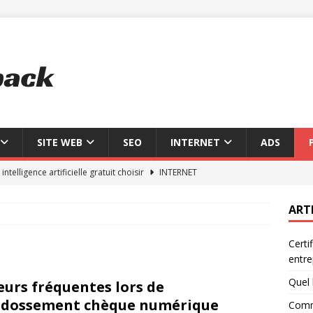
SITE WEB
SEO
INTERNET
ADS
 intelligence artificielle gratuit choisir
INTERNET
érer signature word en 3 étapes simples
SITE WEB
ART
onnalités essentielles du portail INPI en 2026
SITE WEB
Certi
nouvelle plateforme web qui change la donne
SITE WEB
entre
n RGS et cybersécurité : enjeux pour les entreprises
INTERNET
Quel l
eurs fréquentes lors de
ndossement chèque numérique
Comme