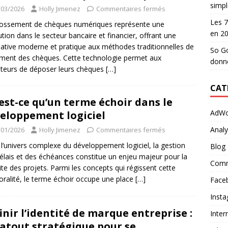
simpl
/03/2026
Holly Jimenez
Commentaires fermés
Les 7
ossement de chèques numériques représente une
en 2
ution dans le secteur bancaire et financier, offrant une
native moderne et pratique aux méthodes traditionnelles de
So Go
ement des chèques. Cette technologie permet aux
donn
sateurs de déposer leurs chèques
[…]
CAT
est-ce qu’un terme échoir dans le
AdWo
eloppement logiciel
Analy
/01/2026
Holly Jimenez
Commentaires fermés
l’univers complexe du développement logiciel, la gestion
Blog
élais et des échéances constitue un enjeu majeur pour la
Comm
ite des projets. Parmi les concepts qui régissent cette
ralité, le terme échoir occupe une place
[…]
Face
Inst
inir l’identité de marque entreprise :
Inter
atout stratégique pour se