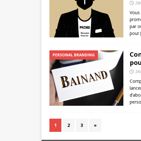
28
Vous 
promo
par o
pour
Com
PERSONAL BRANDING
pou
26
Compr
lance
d’abo
perso
1
2
3
»