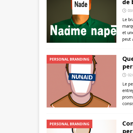
de 
03
Le br
marqu
et un
peut 
Que
PERSONAL BRANDING
per
02
Le pe
entre
promo
consi
Com
PERSONAL BRANDING
per