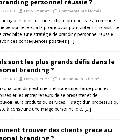
branding personnel réussie ?
/02/2023
Holly Jimenez
Commentaires fermés
anding personnel est une activité qui consiste à créer une
e personnelle et à la promouvoir pour obtenir une visibilité
e crédibilité. Une stratégie de branding personnel réussie
avoir des conséquences positives
[…]
ls sont les plus grands défis dans le
sonal branding ?
/02/2023
Holly Jimenez
Commentaires fermés
rsonal branding est une méthode importante pour les
prises et les entrepreneurs de se présenter et de
uvoir leurs produits ou services. Il s’agit d’un processus qui
ste à construire une image personnelle et
[…]
ment trouver des clients grâce au
sonal branding ?