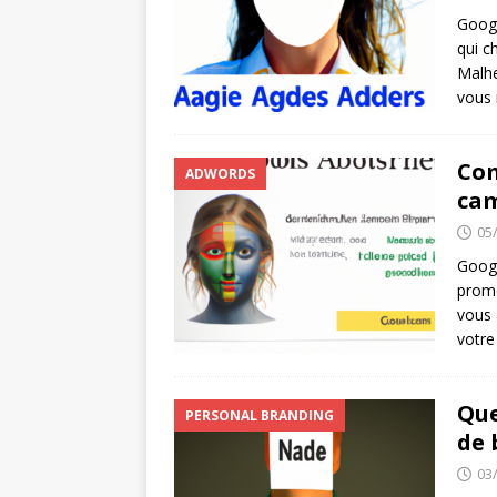
Googl
qui c
Malhe
vous 
Com
ADWORDS
cam
05
Googl
promo
vous 
votre
Que
PERSONAL BRANDING
de 
03