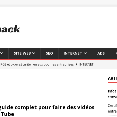
SITE WEB
SEO
INTERNET
ADS
n RGS et cybersécurité : enjeux pour les entreprises
INTERNET
 intelligence artificielle gratuit choisir
INTERNET
ART
érer signature word en 3 étapes simples
SITE WEB
Infos
onnalités essentielles du portail INPI en 2026
SITE WEB
consu
 domaine : 7 outils gratuits pour les consulter
SITE WEB
Certi
guide complet pour faire des vidéos
entre
uTube