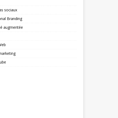
as sociaux
nal Branding
ité augmentée
 Web
arketing
ube