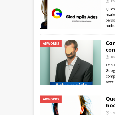
12
Qu’es
marke
perso
l’uti
Com
ADWORDS
con
10
Le su
Googl
compr
Avec 
Que
ADWORDS
Goo
07