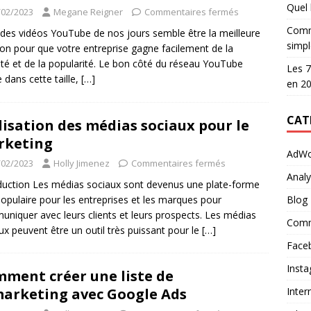
Quel l
/02/2023
Megane Reigner
Commentaires fermés
Comme
 des vidéos YouTube de nos jours semble être la meilleure
simpl
ion pour que votre entreprise gagne facilement de la
ilité et de la popularité. Le bon côté du réseau YouTube
Les 7
e dans cette taille,
[…]
en 2
CAT
lisation des médias sociaux pour le
rketing
AdWo
/02/2023
Holly Jimenez
Commentaires fermés
Analy
duction Les médias sociaux sont devenus une plate-forme
populaire pour les entreprises et les marques pour
Blog
niquer avec leurs clients et leurs prospects. Les médias
Comm
ux peuvent être un outil très puissant pour le
[…]
Face
Inst
ment créer une liste de
Inter
arketing avec Google Ads