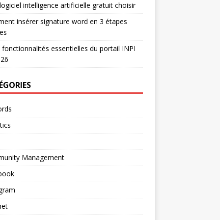
ogiciel intelligence artificielle gratuit choisir
nt insérer signature word en 3 étapes
es
 fonctionnalités essentielles du portail INPI
026
ÉGORIES
rds
tics
unity Management
book
agram
net