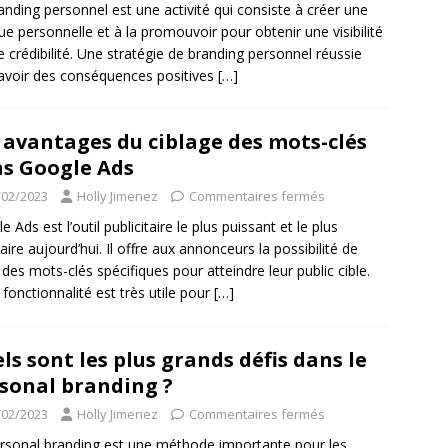
anding personnel est une activité qui consiste à créer une
e personnelle et à la promouvoir pour obtenir une visibilité
e crédibilité. Une stratégie de branding personnel réussie
avoir des conséquences positives
[…]
 avantages du ciblage des mots-clés
s Google Ads
/02/2023
Holly Jimenez
Commentaires fermés
 Ads est l’outil publicitaire le plus puissant et le plus
aire aujourd’hui. Il offre aux annonceurs la possibilité de
r des mots-clés spécifiques pour atteindre leur public cible.
 fonctionnalité est très utile pour
[…]
ls sont les plus grands défis dans le
sonal branding ?
/02/2023
Holly Jimenez
Commentaires fermés
rsonal branding est une méthode importante pour les