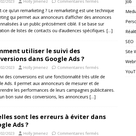
Job
/02/2023
Holly Jimenez
Commentaires fermés
t-ce qu’un remarketing ? Le remarketing est une technique
Medi
ting qui permet aux annonceurs d’afficher des annonces
Perso
nnalisées à un public précisément ciblé. Il se base sur
lisation de listes de contacts ou d’audiences spécifiques.
[…]
Réal
SEO
ment utiliser le suivi des
Site
versions dans Google Ads ?
Webm
/02/2023
Holly Jimenez
Commentaires fermés
YouT
ivi des conversions est une fonctionnalité très utile de
e Ads. Il permet aux annonceurs de mesurer et de
endre les performances de leurs campagnes publicitaires.
un bon suivi des conversions, les annonceurs
[…]
lles sont les erreurs à éviter dans
gle Ads ?
/02/2023
Holly Jimenez
Commentaires fermés