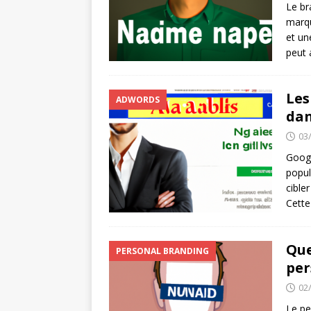
Le br
marqu
et un
peut 
Les
ADWORDS
dan
03
Google
popul
cible
Cette
Que
PERSONAL BRANDING
per
02
Le pe