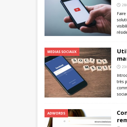
28
Faire
solut
visib
résid
Uti
MEDIAS SOCIAUX
ma
23
Intro
très 
commu
socia
Com
ADWORDS
rem