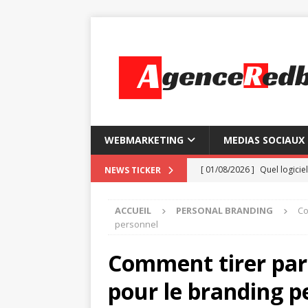
WEBMARKETING
MEDIAS SOCIAUX
[ 01/08/2026 ]
Quel logiciel
NEWS TICKER
[ 28/07/2026 ]
Comment ins
ACCUEIL
PERSONAL BRANDING
Co
[ 24/07/2026 ]
Les 7 foncti
personnel
[ 20/07/2026 ]
So Go : la 
Comment tirer par
[ 05/08/2026 ]
Certificatio
pour le branding p