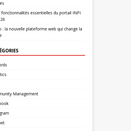
es
 fonctionnalités essentielles du portail INPI
026
 : la nouvelle plateforme web qui change la
e
ÉGORIES
rds
tics
unity Management
book
agram
net