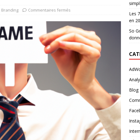
simpl
 Branding
Commentaires fermés
Les 7
en 2
So Go
donn
CAT
AdWo
Analy
Blog
Comm
Face
Inst
Inter