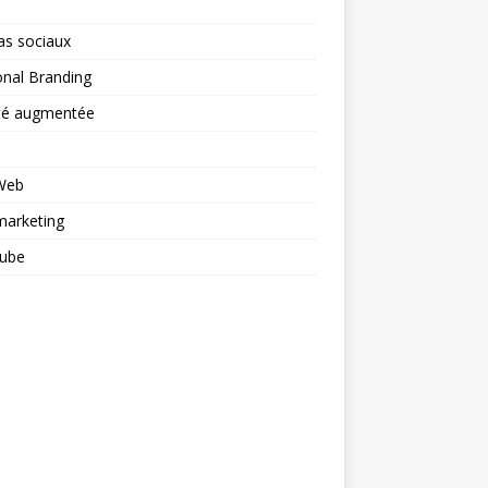
as sociaux
nal Branding
ité augmentée
 Web
arketing
ube