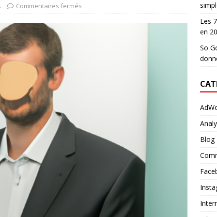
simpl
s
Commentaires fermés
Les 7
en 2
So Go
donn
CAT
AdWo
Analy
Blog
Comm
Face
Inst
Inter