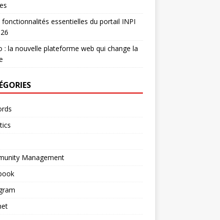
es
 fonctionnalités essentielles du portail INPI
026
 : la nouvelle plateforme web qui change la
e
ÉGORIES
rds
tics
unity Management
book
agram
net