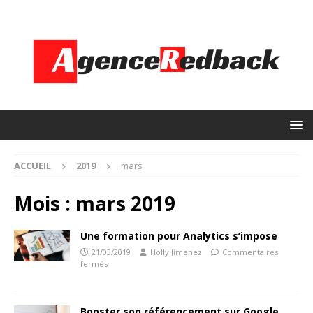
ACCUEIL
2019
mars
Mois :
mars 2019
Une formation pour Analytics s’impose
21/03/2019
Holly Jimenez
Commentaires
fermés
Booster son référencement sur Google