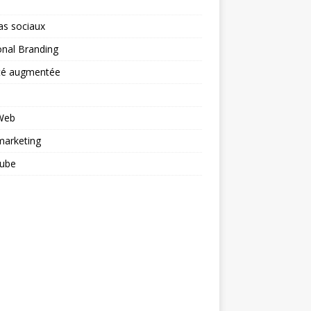
as sociaux
nal Branding
ité augmentée
 Web
arketing
ube