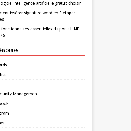
ogiciel intelligence artificielle gratuit choisir
nt insérer signature word en 3 étapes
es
 fonctionnalités essentielles du portail INPI
026
ÉGORIES
rds
tics
unity Management
book
agram
net