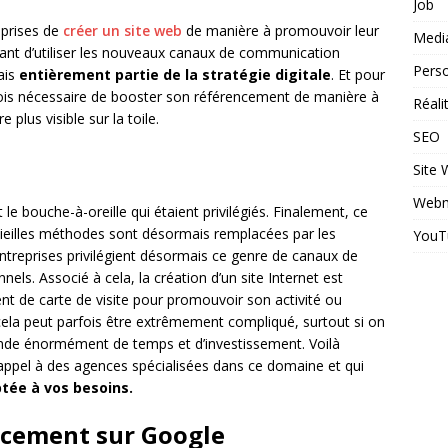
Job
reprises de
créer un site web
de manière à promouvoir leur
Medi
essant d’utiliser les nouveaux canaux de communication
Perso
ais
entièrement partie de la stratégie digitale
. Et pour
arfois nécessaire de booster son référencement de manière à
Réal
 plus visible sur la toile.
SEO
Site
Webm
 le bouche-à-oreille qui étaient privilégiés. Finalement, ce
s vieilles méthodes sont désormais remplacées par les
YouT
ntreprises privilégient désormais ce genre de canaux de
els. Associé à cela, la création d’un site Internet est
nt de carte de visite pour promouvoir son activité ou
 cela peut parfois être extrêmement compliqué, surtout si on
mande énormément de temps et d’investissement. Voilà
re appel à des agences spécialisées dans ce domaine et qui
ptée à vos besoins.
ncement sur Google