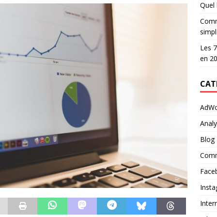
Quel l
Comme
simpl
Les 7
en 2
CAT
AdWo
Analy
Blog
Comm
Face
Inst
Inter