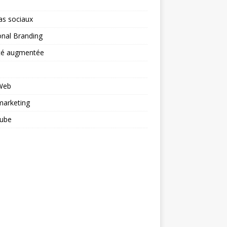
as sociaux
nal Branding
ité augmentée
 Web
arketing
ube