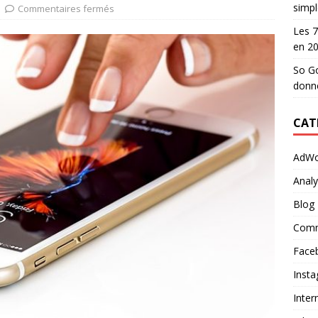
simpl
Commentaires fermés
Les 7
en 2
So Go
donn
CAT
AdWo
Analy
Blog
Comm
Face
Inst
Inter