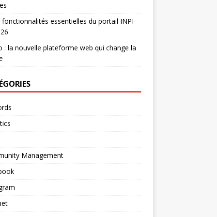
es
 fonctionnalités essentielles du portail INPI
026
 : la nouvelle plateforme web qui change la
e
ÉGORIES
rds
tics
unity Management
book
agram
net