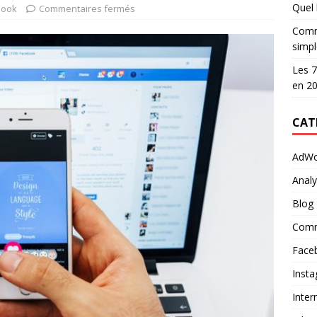
Quel l
book
Commentaires fermés
Comme
simpl
Les 7
en 2
CAT
AdWo
Analy
Blog
Comm
Face
Inst
Inter