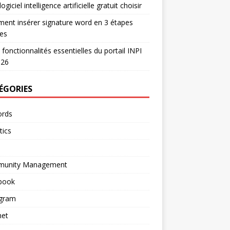
ogiciel intelligence artificielle gratuit choisir
nt insérer signature word en 3 étapes
es
 fonctionnalités essentielles du portail INPI
026
ÉGORIES
rds
tics
unity Management
book
agram
net