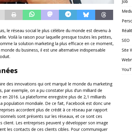
Job
Medi
Perso
Réal
is, le réseau social le plus célèbre du monde est devenu à
lle. Voilà la raison pour laquelle presque toutes les petites,
SEO
 comme la solution marketing la plus efficace en ce moment,
Site
e monde du business, il est une alternative indispensable
oduit.
Webm
nnées
YouT
aire des innovations qui ont marqué le monde du marketing
s, par exemple, on a pu constater plus d’un milliard de
e en 2016. La plateforme enregistre plus de 2,1 milliards
e la population mondiale. De ce fait, Facebook est donc une
eprises accordent plus de crédit à ce réseau par rapport
ssionnels sont présents sur les réseaux, et ce sont ces
es client. Les entreprises peuvent y développer son image
vent les contacts de ces clients cibles. Pour communiquer