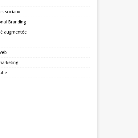
as sociaux
nal Branding
ité augmentée
 Web
arketing
ube