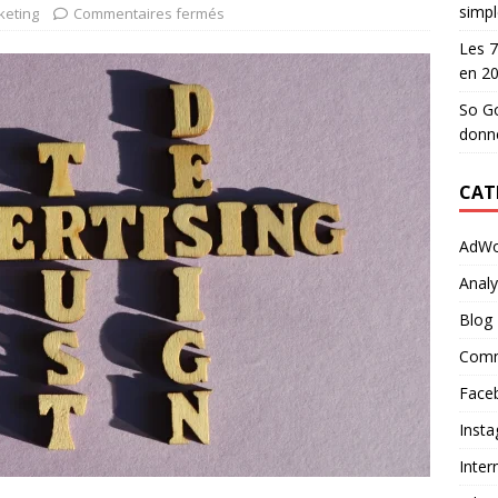
simpl
eting
Commentaires fermés
Les 7
en 2
So Go
donn
CAT
AdWo
Analy
Blog
Comm
Face
Inst
Inter