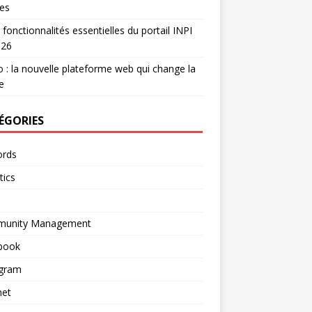
es
 fonctionnalités essentielles du portail INPI
026
 : la nouvelle plateforme web qui change la
e
ÉGORIES
rds
tics
unity Management
book
agram
net