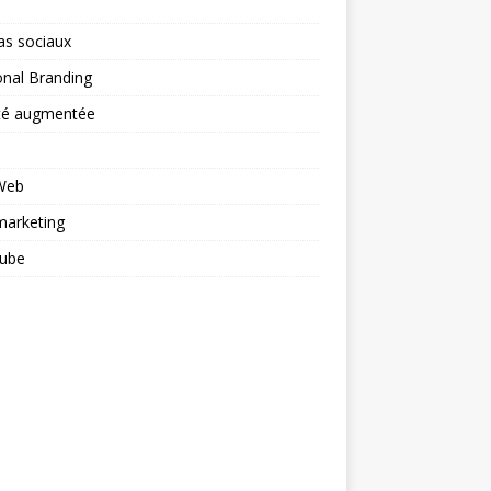
as sociaux
nal Branding
ité augmentée
 Web
arketing
ube