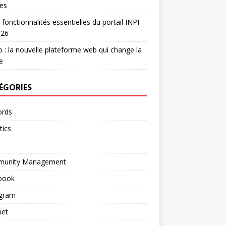
es
 fonctionnalités essentielles du portail INPI
026
 : la nouvelle plateforme web qui change la
e
ÉGORIES
rds
tics
unity Management
book
agram
net