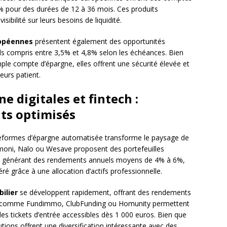
 pour des durées de 12 à 36 mois. Ces produits
ibilité sur leurs besoins de liquidité.
ropéennes
présentent également des opportunités
ls compris entre 3,5% et 4,8% selon les échéances. Bien
le compte d’épargne, elles offrent une sécurité élevée et
eurs patient.
e digitales et fintech :
ts optimisés
eformes d’épargne automatisée transforme le paysage de
oni, Nalo ou Wesave proposent des portefeuilles
ces générant des rendements annuels moyens de 4% à 6%,
é grâce à une allocation d’actifs professionnelle.
ilier
se développent rapidement, offrant des rendements
rs comme Fundimmo, ClubFunding ou Homunity permettent
des tickets d’entrée accessibles dès 1 000 euros. Bien que
lutions offrent une diversification intéressante avec des