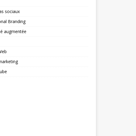
as sociaux
nal Branding
ité augmentée
 Web
arketing
ube