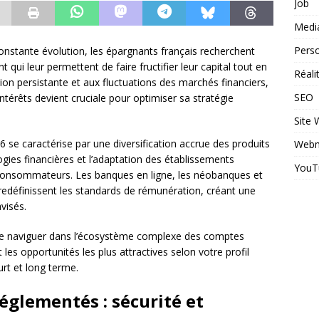
Job
Medi
Perso
stante évolution, les épargnants français recherchent
 qui leur permettent de faire fructifier leur capital tout en
Réal
ation persistante et aux fluctuations des marchés financiers,
SEO
ntérêts devient cruciale pour optimiser sa stratégie
Site
 se caractérise par une diversification accrue des produits
Webm
gies financières et l’adaptation des établissements
YouT
 consommateurs. Les banques en ligne, les néobanques et
 redéfinissent les standards de rémunération, créant une
visés.
de naviguer dans l’écosystème complexe des comptes
les opportunités les plus attractives selon votre profil
urt et long terme.
églementés : sécurité et