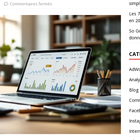
simpl
Commentaires fermés
Les 7
en 2
So Go
donn
CAT
AdWo
Analy
Blog
Comm
Face
Inst
Inter