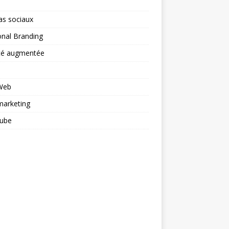
as sociaux
nal Branding
ité augmentée
 Web
arketing
ube