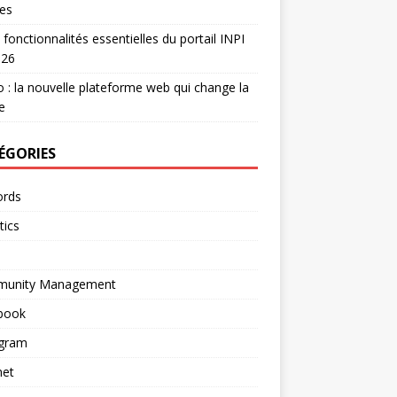
es
 fonctionnalités essentielles du portail INPI
026
 : la nouvelle plateforme web qui change la
e
ÉGORIES
rds
tics
unity Management
book
agram
net