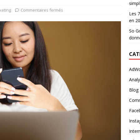
simpl
eting
Commentaires fermés
Les 7
en 2
So Go
donn
CAT
AdWo
Analy
Blog
Comm
Face
Inst
Inter