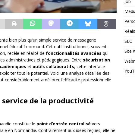
Job
Medi
Perso
Réal
nte bien plus qu’un simple service de messagerie
SEO
nnel éducatif normand. Cet outil institutionnel, souvent
Site
on, recèle en réalité de
fonctionnalités avancées
qui
hes administratives et pédagogiques. Entre
sécurisation
Webm
 académiques
et
outils collaboratifs
, cette interface
YouT
ploiter tout le potentiel. Voici une analyse détaillée des
 considérablement améliorer l’efficacité professionnelle
 service de la productivité
andie constitue le
point d’entrée centralisé
vers
nale en Normandie. Contrairement aux idées reçues, elle ne