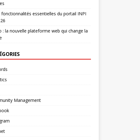
es
 fonctionnalités essentielles du portail INPI
026
 : la nouvelle plateforme web qui change la
e
ÉGORIES
rds
tics
unity Management
book
agram
net