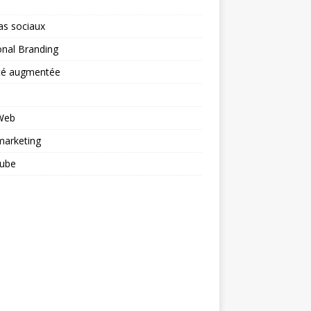
as sociaux
nal Branding
ité augmentée
 Web
arketing
ube