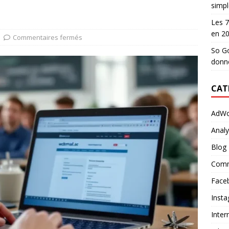
simpl
Les 7
en 2
Commentaires fermés
So Go
donn
CAT
AdWo
Analy
Blog
Comm
Face
Inst
Inter