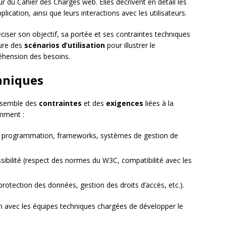
r du Cahier des Charges web. Elles décrivent en détail les
lication, ainsi que leurs interactions avec les utilisateurs.
éciser son objectif, sa portée et ses contraintes techniques
lure des
scénarios d’utilisation
pour illustrer le
réhension des besoins.
chniques
ensemble des
contraintes
et des
exigences
liées à la
amment :
e programmation, frameworks, systèmes de gestion de
sibilité (respect des normes du W3C, compatibilité avec les
rotection des données, gestion des droits d’accès, etc.).
ion avec les équipes techniques chargées de développer le