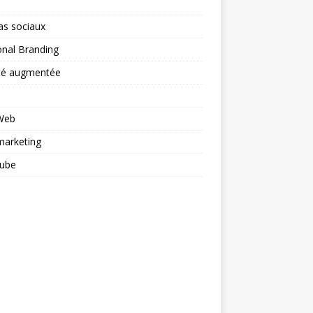
as sociaux
nal Branding
ité augmentée
 Web
arketing
ube