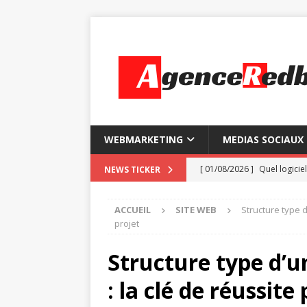
WEBMARKETING
MEDIAS SOCIAUX
[ 01/08/2026 ]
Quel logiciel
NEWS TICKER
[ 28/07/2026 ]
Comment ins
ACCUEIL
SITE WEB
Structure type 
[ 24/07/2026 ]
Les 7 foncti
projet
[ 20/07/2026 ]
So Go : la 
Structure type d’u
[ 05/08/2026 ]
Certificatio
: la clé de réussite