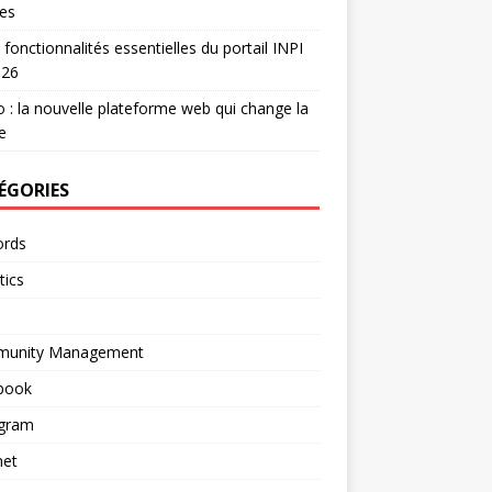
es
 fonctionnalités essentielles du portail INPI
026
 : la nouvelle plateforme web qui change la
e
ÉGORIES
rds
tics
unity Management
book
agram
net