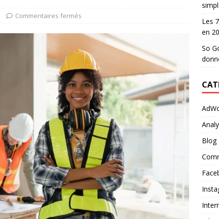
simpl
Commentaires fermés
Les 7
en 2
So Go
donn
CAT
AdWo
Analy
Blog
Comm
Face
Inst
Inter