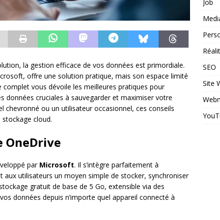
Job
Medi
Perso
Réal
ion, la gestion efficace de vos données est primordiale.
SEO
crosoft, offre une solution pratique, mais son espace limité
Site
 complet vous dévoile les meilleures pratiques pour
les données cruciales à sauvegarder et maximiser votre
Webm
l chevronné ou un utilisateur occasionnel, ces conseils
YouT
re stockage cloud.
e OneDrive
éveloppé par
Microsoft
. Il s’intègre parfaitement à
nt aux utilisateurs un moyen simple de stocker, synchroniser
 stockage gratuit de base de 5 Go, extensible via des
os données depuis n’importe quel appareil connecté à