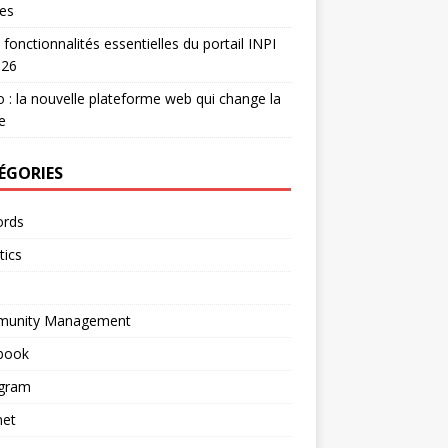
es
 fonctionnalités essentielles du portail INPI
026
 : la nouvelle plateforme web qui change la
e
ÉGORIES
rds
tics
unity Management
book
agram
net