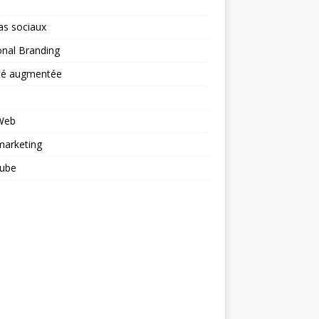
as sociaux
nal Branding
ité augmentée
 Web
arketing
ube