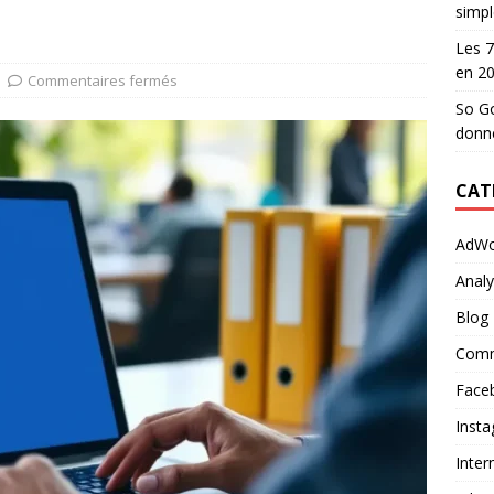
simpl
Les 7
en 2
Commentaires fermés
So Go
donn
CAT
AdWo
Analy
Blog
Comm
Face
Inst
Inter