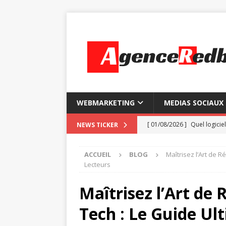
WEBMARKETING
MEDIAS SOCIAUX
[ 01/08/2026 ]
Quel logiciel
NEWS TICKER
[ 28/07/2026 ]
Comment ins
ACCUEIL
BLOG
Maîtrisez l’Art de 
[ 24/07/2026 ]
Les 7 foncti
Lecteurs
[ 20/07/2026 ]
So Go : la 
Maîtrisez l’Art de 
[ 05/08/2026 ]
Certificatio
Tech : Le Guide Ul