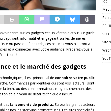
Job
Medi
Perso
Réal
avoir écrire sur les gadgets est un véritable atout. Ce guide
SEO
u captivant, informatif et engageant sur les dernières
Site
aliste ou passionné de tech, ces astuces vous aideront à
rticles et à connecter avec votre audience. Préparez-vous à
Webm
 lecteurs !
YouT
nce et le marché des gadgets
technologiques, il est primordial de
connaître votre public
hé. Commencez par identifier qui sont vos lecteurs : sont-
 de la tech, ou des consommateurs moyens cherchant des
ton et le niveau de détail technique à inclure.
et des
lancements de produits
. Suivez les grands acteurs
oubliez pas les start-ups prometteuses. Les sites spécialisés,