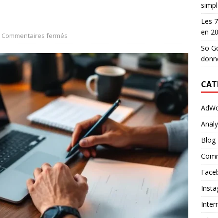
simpl
Les 7
en 2
Commentaires fermés
So Go
donn
CAT
AdWo
Analy
Blog
Comm
Face
Inst
Inter