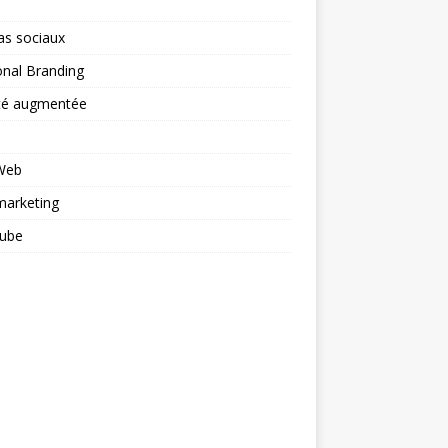
as sociaux
nal Branding
ité augmentée
 Web
arketing
ube