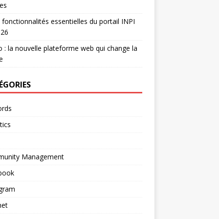
es
 fonctionnalités essentielles du portail INPI
026
 : la nouvelle plateforme web qui change la
e
ÉGORIES
rds
tics
unity Management
book
agram
net