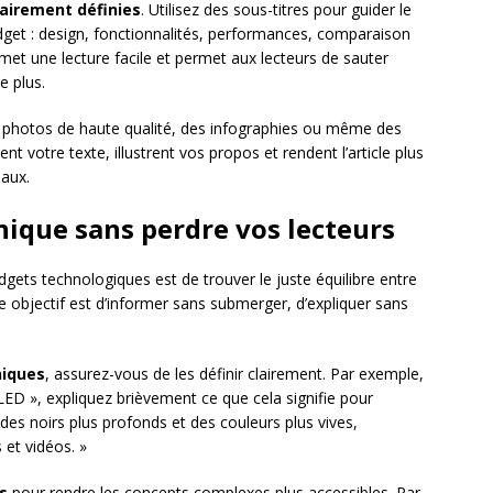
lairement définies
. Utilisez des sous-titres pour guider le
adget : design, fonctionnalités, performances, comparaison
met une lecture facile et permet aux lecteurs de sauter
e plus.
 photos de haute qualité, des infographies ou même des
t votre texte, illustrent vos propos et rendent l’article plus
iaux.
nique sans perdre vos lecteurs
adgets technologiques est de trouver le juste équilibre entre
re objectif est d’informer sans submerger, d’expliquer sans
niques
, assurez-vous de les définir clairement. Par exemple,
ED », expliquez brièvement ce que cela signifie pour
e des noirs plus profonds et des couleurs plus vives,
 et vidéos. »
s
pour rendre les concepts complexes plus accessibles. Par