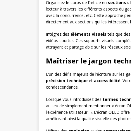
Organisez le corps de l’article en
sections c
lecteur à travers les différents aspects du g
avec la concurrence, etc. Cette approche per
directement aux sections qui les intéressent l
Intégrez des
éléments visuels
tels que des
vidéos courtes. Ces supports visuels complèten
attrayant et partage able sur les réseaux soc
Maîtriser le jargon tech
L’un des défis majeurs de l’écriture sur les g
précision technique
et
accessibilité
. Vot
condescendance.
Lorsque vous introduisez des
termes tech
au lieu de simplement mentionner « écran OL
l’expérience utilisateur : « L’écran OLED offr
améliorant ainsi la qualité visuelle des photos
Utilisez des
analogies
et des
comparaison