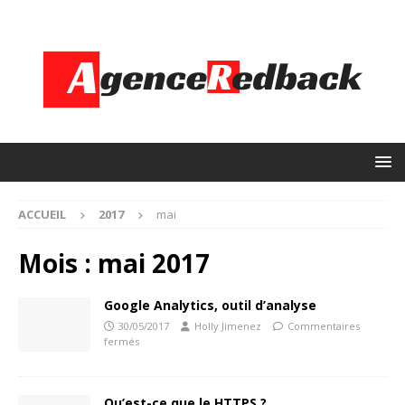
ACCUEIL
2017
mai
Mois :
mai 2017
Google Analytics, outil d’analyse
30/05/2017
Holly Jimenez
Commentaires
fermés
Qu’est-ce que le HTTPS ?